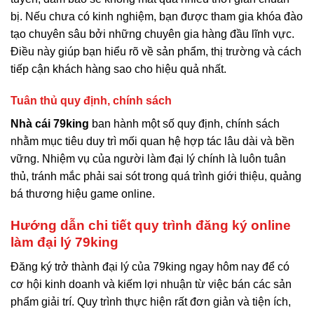
bị. Nếu chưa có kinh nghiệm, bạn được tham gia khóa đào
tạo chuyên sâu bởi những chuyên gia hàng đầu lĩnh vực.
Điều này giúp bạn hiểu rõ về sản phẩm, thị trường và cách
tiếp cận khách hàng sao cho hiệu quả nhất.
Tuân thủ quy định, chính sách
Nhà cái 79king
ban hành một số quy định, chính sách
nhằm mục tiêu duy trì mối quan hệ hợp tác lâu dài và bền
vững. Nhiệm vụ của người làm đại lý chính là luôn tuân
thủ, tránh mắc phải sai sót trong quá trình giới thiệu, quảng
bá thương hiệu game online.
Hướng dẫn chi tiết quy trình đăng ký online
làm đại lý 79king
Đăng ký trở thành đại lý của 79king ngay hôm nay để có
cơ hội kinh doanh và kiếm lợi nhuận từ việc bán các sản
phẩm giải trí. Quy trình thực hiện rất đơn giản và tiện ích,