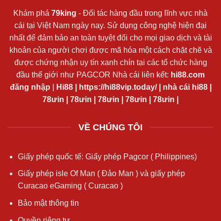
Khám phá
79king
- Đối tác hàng đầu trong lĩnh vực nhà
cái tại Việt Nam ngày nay. Sử dụng công nghệ hiện đại
nhất để đảm bảo an toàn tuyệt đối cho mọi giao dịch và tài
khoản của người chơi được mã hóa một cách chặt chẽ và
được chứng nhận uy tín xanh chín tại các tổ chức hàng
đầu thế giới như PAGCOR Nhà cái liên kết:
hi88.com
đăng nhập
|
Hi88
|
https://hi88vip.today/
|
nhà cái hi88
|
78ưin
|
78ưin
|
78ưin
|
78ưin
|
78ưin
|
VỀ CHÚNG TÔI
Giấy phép quốc tế: Giấy phép Pagcor ( Philippines)
Giấy phép isle Of Man ( Đảo Man ) và giấy phép
Curacao eGaming ( Curacao )
Bảo mật thông tin
Quyền riêng tư