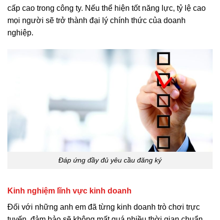
cấp cao trong công ty. Nếu thể hiện tốt năng lực, tỷ lệ cao
mọi người sẽ trở thành đại lý chính thức của doanh
nghiệp.
Đáp ứng đầy đủ yêu cầu đăng ký
Kinh nghiệm lĩnh vực kinh doanh
Đối với những anh em đã từng kinh doanh trò chơi trực
tuyến, đảm bảo sẽ không mất quá nhiều thời gian chuẩn