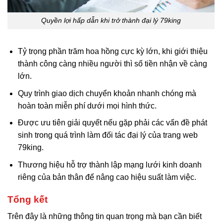
Quyền lợi hấp dẫn khi trở thành đại lý 79king
Tỷ trọng phần trăm hoa hồng cực kỳ lớn, khi giới thiệu
thành công càng nhiều người thì số tiền nhận về càng
lớn.
Quy trình giao dịch chuyển khoản nhanh chóng mà
hoàn toàn miễn phí dưới mọi hình thức.
Được ưu tiên giải quyết nếu gặp phải các vấn đề phát
sinh trong quá trình làm đối tác đại lý của trang web
79king.
Thương hiệu hỗ trợ thành lập mạng lưới kinh doanh
riêng của bản thân để nâng cao hiệu suất làm việc.
Tổng kết
Trên đây là những thông tin quan trọng mà bạn cần biết