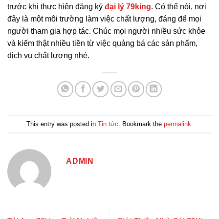
trước khi thực hiện đăng ký
đại lý 79king
. Có thể nói, nơi
đây là một môi trường làm việc chất lượng, đáng để mọi
người tham gia hợp tác. Chúc mọi người nhiều sức khỏe
và kiếm thật nhiều tiền từ việc quảng bá các sản phẩm,
dịch vụ chất lượng nhé.
This entry was posted in
Tin tức
. Bookmark the
permalink
.
ADMIN