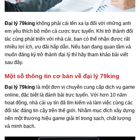
Đại lý 79king
không phải cái tên xa lạ đối với những anh
em yêu thích bộ môn cá cược trực tuyến. Khi trở thành đối
tác cùng phát triển với nhà cái, bạn có thể nhận được rất
nhiều lợi ích, ưu đãi hấp dẫn. Nếu bạn đang quan tâm và
muốn đăng ký trở thành đại lý thì hãy tham khảo bài viết
sau đây.
Một số thông tin cơ bản về đại lý 79king
Đại lý 79king
là một đơn vị chuyên cung cấp dịch vụ game
online, đặc biệt là đánh bài trực tuyến. Với hơn 10 năm
hoạt động, nhà cái uy tín đã tìm kiếm và làm việc cùng các
đối tác đáng tin cậy trên thế giới. Nhằm mục đích xây dựng
nên một thương hiệu game giải trí trong sạch, chất lượng
và minh bạch.