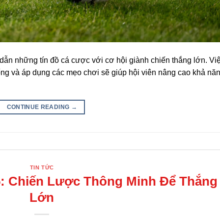
 dẫn những tín đồ cá cược với cơ hội giành chiến thắng lớn. Vi
huống và áp dụng các mẹo chơi sẽ giúp hội viên nâng cao khả nă
CONTINUE READING
→
TIN TỨC
5: Chiến Lược Thông Minh Để Thắng
Lớn