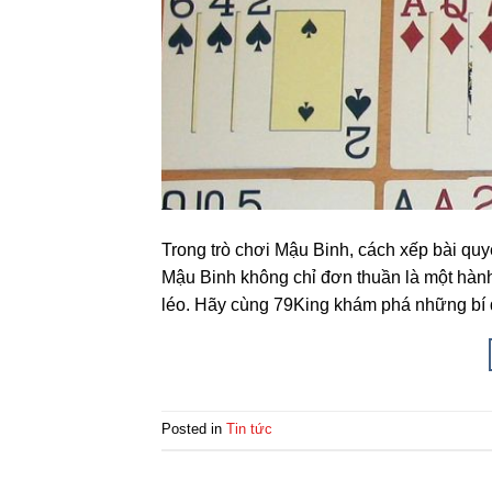
Trong trò chơi Mậu Binh, cách xếp bài quy
Mậu Binh không chỉ đơn thuần là một hành
léo. Hãy cùng 79King khám phá những bí 
Posted in
Tin tức