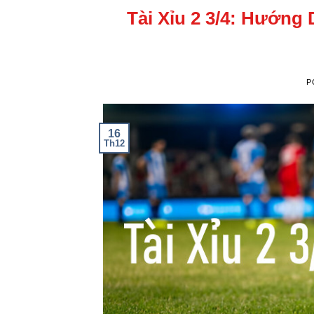
Tài Xỉu 2 3/4: Hướng
P
16
Th12