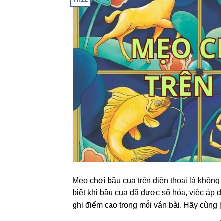
Mẹo chơi bầu cua trên điện thoại là không 
biệt khi bầu cua đã được số hóa, việc áp
ghi điểm cao trong mỗi ván bài. Hãy cùng 