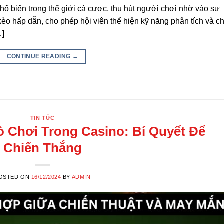
phổ biến trong thế giới cá cược, thu hút người chơi nhờ vào sự
kèo hấp dẫn, cho phép hội viên thể hiện kỹ năng phân tích và c
…]
CONTINUE READING
→
TIN TỨC
 Chơi Trong Casino: Bí Quyết Để
Chiến Thắng
OSTED ON
16/12/2024
BY
ADMIN