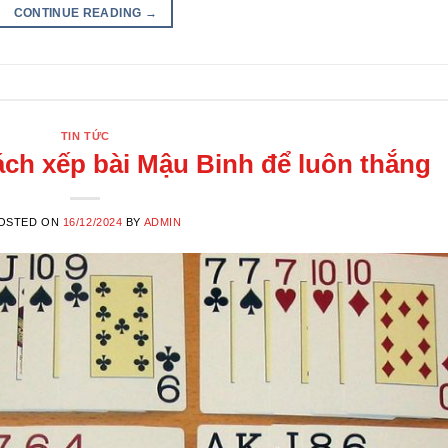
CONTINUE READING
→
TIN TỨC
ách xếp bài Mậu Binh để luôn thắng
OSTED ON
16/12/2024
BY
ADMIN